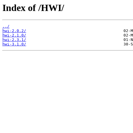
Index of /HWI/
../
hwi-2.0.2/
hwi-2.1.0/
hwi-2.3.1/
hwi-3.1.0/